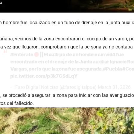
n hombre fue localizado en un tubo de drenaje en la junta auxil
ñana, vecinos de la zona encontraron el cuerpo de un varón, por
a vez que llegaron, comprobaron que la persona ya no contaba 
#Entérate
|| El cü3rpø de un hombre sin vîd4 fue
encontrado en el drenaje de la Junta auxiliar Ignacio 
Vargas, por lo que la zona fue asegurada.
#Puebla
#Com
pic.twitter.com/p3k7GSdLqY
— Faro Digital Noticias (@farodigitalpue)
March 31, 2026
 se procedió a asegurar la zona para iniciar con las averiguaci
tos del fallecido.