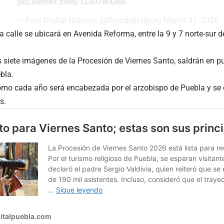
pic.twitter.com/TLIcO1xXmu
— Faro Digital Noticias (@farodigitalpue)
March 31, 2026
a calle se ubicará en Avenida Reforma, entre la 9 y 7 norte-sur d
 siete imágenes de la Procesión de Viernes Santo, saldrán en pu
bla.
omo cada año será encabezada por el arzobispo de Puebla y se 
s.