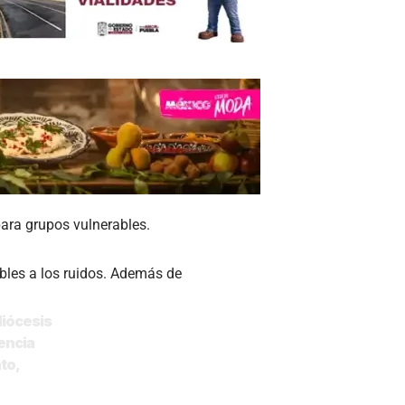
para grupos vulnerables.
bles a los ruidos. Además de
diócesis
sencia
to
,