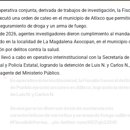
perativa conjunta, derivada de trabajos de investigación, la Fis
ecutó una orden de cateo en el municipio de Atlixco que permiti
seguramiento de droga y un arma de fuego.
de 2026, agentes investigadores dieron cumplimiento al mandam
o en la localidad de La Magdalena Axocopan, en el municipio d
n por delitos contra la salud.
 llevó a cabo en operativo interinstitucional con la Secretaría d
l y Policía Estatal, logrando la detención de Luis N. y Carlos N.
 agente del Ministerio Público.
En operativo interinstitucional, la Fiscalía General del 
de Puebla ejecutó un cateo en Atlixco, logrando la dete
de Luis N. y Carlos N.
Se aseguraron diversas dosis de sustancia con
características de narcótico y un arma de fuego calibre
#FiscalíaInforma
…
pic.twitter.com/KDZqh2256I