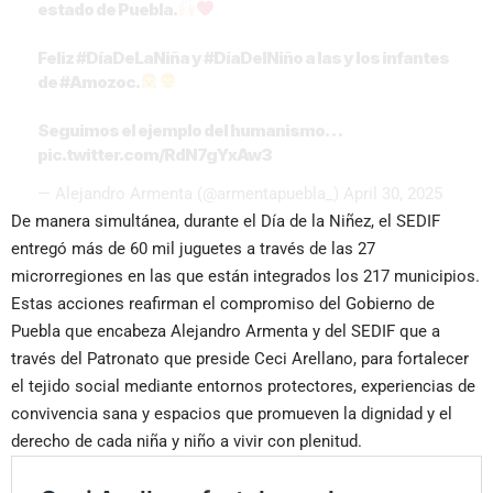
estado de Puebla.
Feliz
#DíaDeLaNiña
y
#DíaDelNiño
a las y los infantes
de
#Amozoc
.
Seguimos el ejemplo del humanismo…
pic.twitter.com/RdN7gYxAw3
— Alejandro Armenta (@armentapuebla_)
April 30, 2025
De manera simultánea, durante el Día de la Niñez, el SEDIF
entregó más de 60 mil juguetes a través de las 27
microrregiones en las que están integrados los 217 municipios.
Estas acciones reafirman el compromiso del Gobierno de
Puebla que encabeza Alejandro Armenta y del SEDIF que a
través del Patronato que preside Ceci Arellano, para fortalecer
el tejido social mediante entornos protectores, experiencias de
convivencia sana y espacios que promueven la dignidad y el
derecho de cada niña y niño a vivir con plenitud.