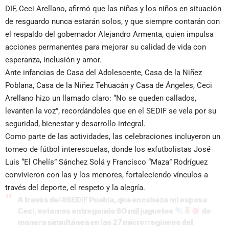
DIF, Ceci Arellano, afirmó que las niñas y los niños en situación
de resguardo nunca estarán solos, y que siempre contarán con
el respaldo del gobernador Alejandro Armenta, quien impulsa
acciones permanentes para mejorar su calidad de vida con
esperanza, inclusión y amor.
Ante infancias de Casa del Adolescente, Casa de la Niñez
Poblana, Casa de la Niñez Tehuacán y Casa de Ángeles, Ceci
Arellano hizo un llamado claro: “No se queden callados,
levanten la voz”, recordándoles que en el SEDIF se vela por su
seguridad, bienestar y desarrollo integral.
Como parte de las actividades, las celebraciones incluyeron un
torneo de fútbol interescuelas, donde los exfutbolistas José
Luis “El Chelís” Sánchez Solá y Francisco “Maza” Rodríguez
convivieron con las y los menores, fortaleciendo vínculos a
través del deporte, el respeto y la alegría.
A través del
#SEDIF
Puebla, que encabeza mi esposa
Ceci, estamos entregando 60 mil juguetes
de
manera simultánea en las 27 microrregiones del