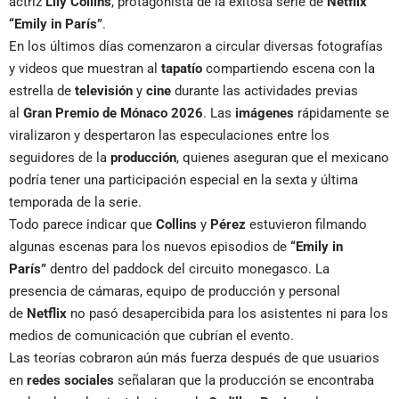
actriz
Lily Collins
, protagonista de la exitosa serie de
Netflix
“Emily in París”
.
En los últimos días comenzaron a circular diversas fotografías
y videos que muestran al
tapatío
compartiendo escena con la
estrella de
televisión
y
cine
durante las actividades previas
al
Gran Premio de Mónaco 2026
. Las
imágenes
rápidamente se
viralizaron y despertaron las especulaciones entre los
seguidores de la
producción
, quienes aseguran que el mexicano
podría tener una participación especial en la sexta y última
temporada de la serie.
Todo parece indicar que
Collins
y
Pérez
estuvieron filmando
algunas escenas para los nuevos episodios de
“Emily in
París”
dentro del paddock del circuito monegasco. La
presencia de cámaras, equipo de producción y personal
de
Netflix
no pasó desapercibida para los asistentes ni para los
medios de comunicación que cubrían el evento.
Las teorías cobraron aún más fuerza después de que usuarios
en
redes sociales
señalaran que la producción se encontraba