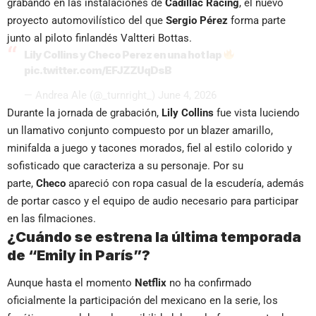
grabando en las instalaciones de
Cadillac Racing
, el nuevo
proyecto automovilístico del que
Sergio Pérez
forma parte
junto al piloto finlandés Valtteri Bottas.
Lily Collins y Checo Perez en una hot lap
pic.twitter.com/EFJZZUqDsB
— Andrea Ale (@_turnright_)
June 4, 2026
Durante la jornada de grabación,
Lily Collins
fue vista luciendo
un llamativo conjunto compuesto por un blazer amarillo,
minifalda a juego y tacones morados, fiel al estilo colorido y
sofisticado que caracteriza a su personaje. Por su
parte,
Checo
apareció con ropa casual de la escudería, además
de portar casco y el equipo de audio necesario para participar
en las filmaciones.
¿Cuándo se estrena la última temporada
de “Emily in París”?
Aunque hasta el momento
Netflix
no ha confirmado
oficialmente la participación del mexicano en la serie, los