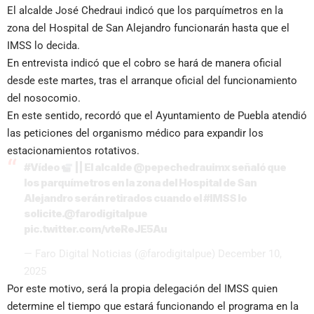
El alcalde José Chedraui indicó que los parquímetros en la
zona del Hospital de San Alejandro funcionarán hasta que el
IMSS lo decida.
En entrevista indicó que el cobro se hará de manera oficial
desde este martes, tras el arranque oficial del funcionamiento
del nosocomio.
En este sentido, recordó que el Ayuntamiento de Puebla atendió
las peticiones del organismo médico para expandir los
estacionamientos rotativos.
#Vídeo
|| El alcalde
@pepechedrauimx
señaló que
los parquímetros en la zona del Hospital de San
Alejandro serán retirados cuando el
#IMSS
lo
solicite.
@farodigitalpue
pic.twitter.com/vteReJE5Au
— Faro Digital Noticias (@farodigitalpue)
December 10,
2025
Por este motivo, será la propia delegación del IMSS quien
determine el tiempo que estará funcionando el programa en la