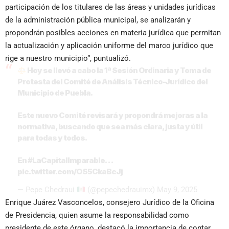
participación de los titulares de las áreas y unidades jurídicas
de la administración pública municipal, se analizarán y
propondrán posibles acciones en materia jurídica que permitan
la actualización y aplicación uniforme del marco jurídico que
rige a nuestro municipio”, puntualizó.
Hoy se llevó a cabo la 1ª Sesión Ordinaria y Toma de
Protesta del Comité de Análisis Técnico-Jurídico del
Municipio de Puebla.
Este nuevo Comité revisará y propondrá mejoras a la
normativa, buscando que sea más clara, justa y útil
para todas y todos.
En
#LaCapitalImparable
…
pic.twitter.com/OS5CkaBcJj
— Pepe Chedraui
(@pepechedrauimx)
May 9, 2025
Enrique Juárez Vasconcelos, consejero Jurídico de la Oficina
de Presidencia, quien asume la responsabilidad como
presidente de este órgano, destacó la importancia de contar