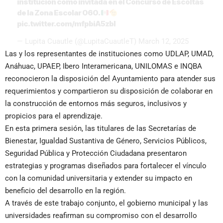
institución como invitada en el Concurso de Escoltas
de la Zona Escolar 060.
pic.twitter.com/mfpbiA5zbl
— Lupita Cuautle (@LupitaCuautleT)
March 12, 2025
Las y los representantes de instituciones como UDLAP, UMAD,
Anáhuac, UPAEP, Ibero Interamericana, UNILOMAS e INQBA
reconocieron la disposición del Ayuntamiento para atender sus
requerimientos y compartieron su disposición de colaborar en
la construcción de entornos más seguros, inclusivos y
propicios para el aprendizaje.
En esta primera sesión, las titulares de las Secretarías de
Bienestar, Igualdad Sustantiva de Género, Servicios Públicos,
Seguridad Pública y Protección Ciudadana presentaron
estrategias y programas diseñados para fortalecer el vínculo
con la comunidad universitaria y extender su impacto en
beneficio del desarrollo en la región.
A través de este trabajo conjunto, el gobierno municipal y las
universidades reafirman su compromiso con el desarrollo