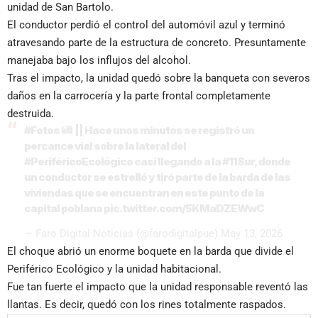
unidad de San Bartolo.
El conductor perdió el control del automóvil azul y terminó
atravesando parte de la estructura de concreto. Presuntamente
manejaba bajo los influjos del alcohol.
Tras el impacto, la unidad quedó sobre la banqueta con severos
daños en la carrocería y la parte frontal completamente
destruida.
#Fotos
|| Hace unos minutos se registró un
percance vial sobre la lateral del
#PeriféricoEcológico
casi llegando a la
#11Sur
, donde
un conductor se estrelló y tiró parte de la barda de las
viviendas que se encuentran en este punto de la
capital poblana
pic.twitter.com/5KMaDZEWwC
— Faro Digital Noticias (@farodigitalpue)
May 13, 2026
El choque abrió un enorme boquete en la barda que divide el
Periférico Ecológico y la unidad habitacional.
Fue tan fuerte el impacto que la unidad responsable reventó las
llantas. Es decir, quedó con los rines totalmente raspados.