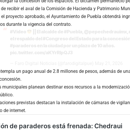
 otorgar la concesión de los espacios. El dictamen permaneció p
e recibir el aval de la Comisión de Hacienda y Patrimonio Muni
el proyecto aprobado, el Ayuntamiento de Puebla obtendrá ingr
os durante la vigencia del contrato.
#Video
|| El alcalde de
#Puebla
,
@pepechedrauimx
,
el respaldo del
#Congreso
del Estado para la concesió
#paraderos
en la ciudad por un plazo de 10 años.
pic.twitter.com/aKYrRIpQJ3
— Faro Digital Noticias (@farodigitalpue)
May 21, 2026
templa un pago anual de 2.8 millones de pesos, además de una 
 concesión.
 municipales planean destinar esos recursos a la modernizació
úblico.
aciones previstas destacan la instalación de cámaras de vigilan
o de internet.