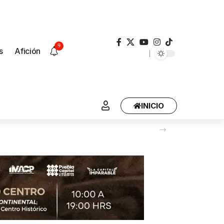
9
s
Afición
INICIO