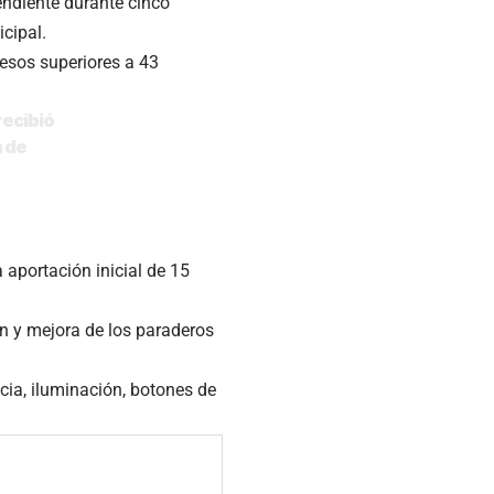
endiente durante cinco
cipal.
esos superiores a 43
 recibió
n de
aportación inicial de 15
n y mejora de los paraderos
cia, iluminación, botones de