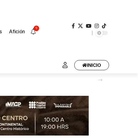
9
s
Afición
INICIO