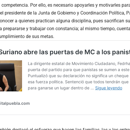
y competencia. Por ello, es necesario apoyarles y motivarles par
el presidente de la Junta de Gobierno y Coordinación Política, 
onocer a quienes practican alguna disciplina, pues sacrifican s
a prepararse y trabajar con constancia; al mismo tiempo, cuenta
cumplimiento de sus metas.
ambién destacó el esfuerzo que hacen las familias, las y los ent