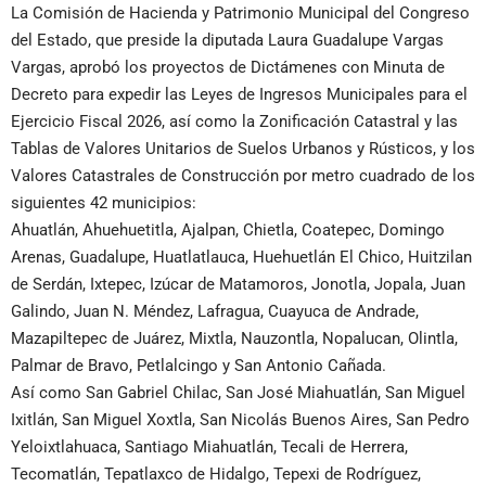
La Comisión de Hacienda y Patrimonio Municipal del Congreso
del Estado, que preside la diputada Laura Guadalupe Vargas
Vargas, aprobó los proyectos de Dictámenes con Minuta de
Decreto para expedir las Leyes de Ingresos Municipales para el
Ejercicio Fiscal 2026, así como la Zonificación Catastral y las
Tablas de Valores Unitarios de Suelos Urbanos y Rústicos, y los
Valores Catastrales de Construcción por metro cuadrado de los
siguientes 42 municipios:
Ahuatlán, Ahuehuetitla, Ajalpan, Chietla, Coatepec, Domingo
Arenas, Guadalupe, Huatlatlauca, Huehuetlán El Chico, Huitzilan
de Serdán, Ixtepec, Izúcar de Matamoros, Jonotla, Jopala, Juan
Galindo, Juan N. Méndez, Lafragua, Cuayuca de Andrade,
Mazapiltepec de Juárez, Mixtla, Nauzontla, Nopalucan, Olintla,
Palmar de Bravo, Petlalcingo y San Antonio Cañada.
Así como San Gabriel Chilac, San José Miahuatlán, San Miguel
Ixitlán, San Miguel Xoxtla, San Nicolás Buenos Aires, San Pedro
Yeloixtlahuaca, Santiago Miahuatlán, Tecali de Herrera,
Tecomatlán, Tepatlaxco de Hidalgo, Tepexi de Rodríguez,