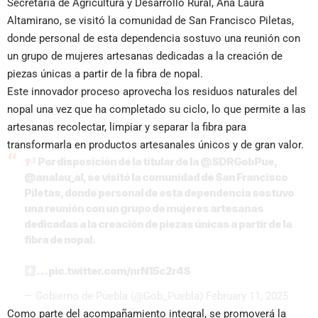
Secretaría de Agricultura y Desarrollo Rural, Ana Laura
Altamirano, se visitó la comunidad de San Francisco Piletas,
donde personal de esta dependencia sostuvo una reunión con
un grupo de mujeres artesanas dedicadas a la creación de
piezas únicas a partir de la fibra de nopal.
Este innovador proceso aprovecha los residuos naturales del
nopal una vez que ha completado su ciclo, lo que permite a las
artesanas recolectar, limpiar y separar la fibra para
transformarla en productos artesanales únicos y de gran valor.
Por disposición de la titular de la
@SDRGobPue
,
@analau_al
, se visitó la comunidad de San Francisco
Piletas, donde personal de esta dependencia sostuvo
una reunión con un grupo de mujeres artesanas
dedicadas a la creación de piezas únicas a partir de la
fibra de nopal.
…
pic.twitter.com/nrN15c2r4S
— Gobierno de Puebla (@Gob_Puebla)
February 11, 2025
Como parte del acompañamiento integral, se promoverá la