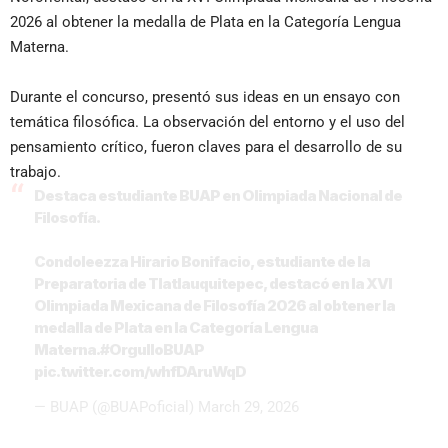
2026 al obtener la medalla de Plata en la Categoría Lengua
Materna.
Durante el concurso, presentó sus ideas en un ensayo con
temática filosófica. La observación del entorno y el uso del
pensamiento crítico, fueron claves para el desarrollo de su
trabajo.
Destaca estudiante BUAP en Olimpiada Nacional de
Filosofía.
Condoleezza Hirario Bonifacio, estudiante de la
Preparatoria de Tlatlauquitepec, destacó en la XVI
Olimpiada Mexicana de Filosofía 2026 al obtener la
medalla de Plata en la Categoría Lengua
Materna.
#OrgulloBUAP
pic.twitter.com/whfDAruWqD
— BUAP (@BUAPoficial)
March 29, 2026