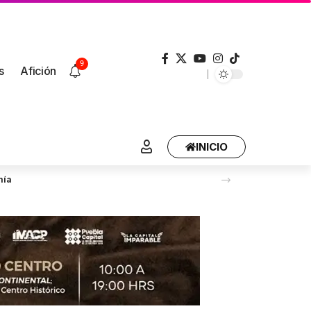
9
s
Afición
INICIO
mía