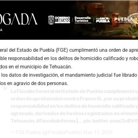
neral del Estado de Puebla (FGE) cumplimentó una orden de apr
able responsabilidad en los delitos de homicidio calificado y ro
dos en el municipio de Tehuacán.
los datos de investigación, el mandamiento judicial fue librado
os en agravio de dos personas.
La Fiscalía General del Estado de Puebla cumplimentó 
orden de aprehensión contra Franco N., por su probab
responsabilidad en los delitos de homicidio calificado 
agravado, derivados de hechos registrados en el muni
Tehuacán.
#FiscalíaInforma
|…
pic.twitter.com/2nBV
— FGE Puebla (@FiscaliaPuebla)
May 11, 2026