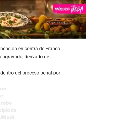
ehensión en contra de Franco
bo agravado, derivado de
 dentro del proceso penal por
una
le
y robo
cipio de
fUMoGI