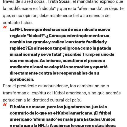
través de su red social,
Truth Social
, el mandatario expresó que
la modificación es “ridícula” y que está “afeminando” un deporte
que, en su opinión, debe mantenerse fiel a su esencia de
contacto físico.
La NFL tiene que deshacerse de esa ridícula nueva
regla de “kickoff”. ¿Cómo pueden implementar un
cambio tan grande y radical con tanta facilidad y
rapidez? Es al menos tan peligrosa como la patada
inicial normal y se ve fatal”, escribió
Trump
en uno de
sus mensajes. Asimismo, cuestionó el proceso
mediante el cual se adoptó la normativa y apuntó
directamente contra los responsables de su
aprobación.
Para el presidente estadounidense, los cambios no solo
transforman el espíritu del fútbol americano, sino que además
perjudican a la identidad cultural del país.
El balón se mueve, pero los jugadores no, justo lo
contrario de lo que es el fútbol americano. ¡El fútbol
americano ‘afeminado’ es malo para Estados Unidos
y malo para la NFL! ¿A quién se le ocurren estas ideas