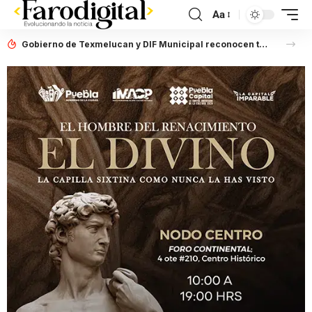
Aa
Gobierno de Texmelucan y DIF Municipal reconocen trayectoria de adultas mayores con el certamen “La Belleza No Tiene Edad”