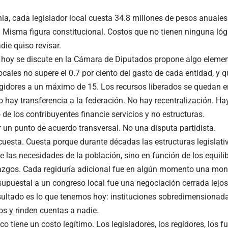
nia, cada legislador local cuesta 34.8 millones de pesos anuales
Misma figura constitucional. Costos que no tienen ninguna lógi
die quiso revisar.
 hoy se discute en la Cámara de Diputados propone algo element
ocales no supere el 0.7 por ciento del gasto de cada entidad, y 
gidores a un máximo de 15. Los recursos liberados se quedan en
o hay transferencia a la federación. No hay recentralización. H
 de los contribuyentes financie servicios y no estructuras.
r un punto de acuerdo transversal. No una disputa partidista.
uesta. Cuesta porque durante décadas las estructuras legislati
e las necesidades de la población, sino en función de los equilib
erazgos. Cada regiduría adicional fue en algún momento una m
upuestal a un congreso local fue una negociación cerrada lejos
resultado es lo que tenemos hoy: instituciones sobredimensiona
s y rinden cuentas a nadie.
ico tiene un costo legítimo. Los legisladores, los regidores, los 