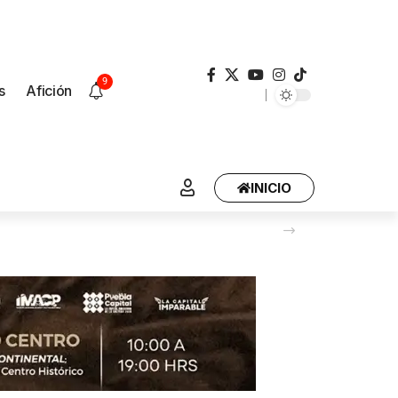
9
s
Afición
INICIO