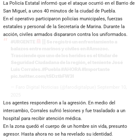
La Policía Estatal informó que el ataque ocurrió en el Barrio de
San Miguel, a unos 40 minutos de la ciudad de Puebla.
En el operativo participaron policías municipales, fuerzas
estatales y personal de la Secretaría de Marina. Durante la
acción, civiles armados dispararon contra los uniformados.
#URGENTE
|| Se registró un enfrentamiento a
balazos entre marinos y civiles en
#Amozoc
.
Trasciende que uno de los heridos es el titular de
Seguridad Ciudadana de la región, el teniente José
Luis Corrales.
#Puebla
#AHORA
#Importante
pic.twitter.com/tSDztbFW3I
— Faro Digital Noticias (@farodigitalpue)
September 10,
2025
Los agentes respondieron a la agresión. En medio del
intercambio, Corrales sufrió lesiones y fue trasladado a un
hospital para recibir atención médica.
En la zona quedó el cuerpo de un hombre sin vida, presunto
agresor. Hasta ahora no se ha revelado su identidad.