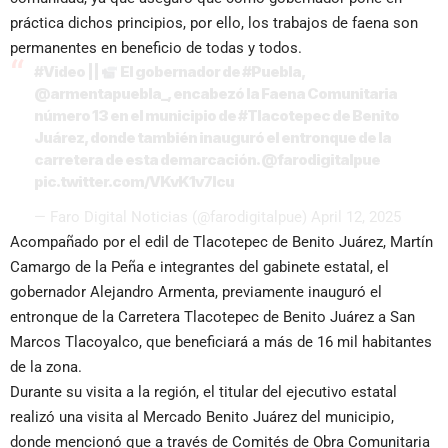
práctica dichos principios, por ello, los trabajos de faena son
permanentes en beneficio de todas y todos.
#Video
||
El gobernador de
#Puebla
,
@armentapuebla_
, encabezó la Faena Comunitaria
número 13 en el municipio de
#Tlacotepec
de Benito
Juárez, donde también inauguró el entronque de la
carretera de esta demarcación.
@farodigitalpue
pic.twitter.com/VKvK1v7lcu
— Faro Digital Noticias (@farodigitalpue)
April 12, 2025
Acompañado por el edil de Tlacotepec de Benito Juárez, Martín
Camargo de la Peña e integrantes del gabinete estatal, el
gobernador Alejandro Armenta, previamente inauguró el
entronque de la Carretera Tlacotepec de Benito Juárez a San
Marcos Tlacoyalco, que beneficiará a más de 16 mil habitantes
de la zona.
Durante su visita a la región, el titular del ejecutivo estatal
realizó una visita al Mercado Benito Juárez del municipio,
donde mencionó que a través de Comités de Obra Comunitaria