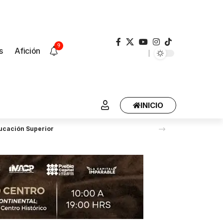
9
s
Afición
INICIO
ducación Superior