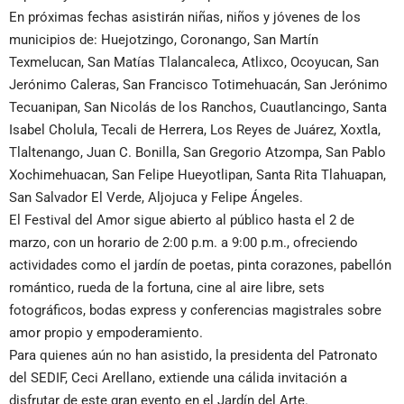
En próximas fechas asistirán niñas, niños y jóvenes de los
municipios de: Huejotzingo, Coronango, San Martín
Texmelucan, San Matías Tlalancaleca, Atlixco, Ocoyucan, San
Jerónimo Caleras, San Francisco Totimehuacán, San Jerónimo
Tecuanipan, San Nicolás de los Ranchos, Cuautlancingo, Santa
Isabel Cholula, Tecali de Herrera, Los Reyes de Juárez, Xoxtla,
Tlaltenango, Juan C. Bonilla, San Gregorio Atzompa, San Pablo
Xochimehuacan, San Felipe Hueyotlipan, Santa Rita Tlahuapan,
San Salvador El Verde, Aljojuca y Felipe Ángeles.
El Festival del Amor sigue abierto al público hasta el 2 de
marzo, con un horario de 2:00 p.m. a 9:00 p.m., ofreciendo
actividades como el jardín de poetas, pinta corazones, pabellón
romántico, rueda de la fortuna, cine al aire libre, sets
fotográficos, bodas express y conferencias magistrales sobre
amor propio y empoderamiento.
Para quienes aún no han asistido, la presidenta del Patronato
del SEDIF, Ceci Arellano, extiende una cálida invitación a
disfrutar de este gran evento en el Jardín del Arte.