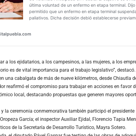
r a los ejidatarios, a los campesinos, a las mujeres, a los empr
torio es de vital importancia para el trabajo legislativo”, destacó.
 en una cabalgata de más de nueve kilómetros, desde Chiautla 
lador reafirmó el compromiso para trabajar en acciones en favor 
nómico local, destacando propuestas que generen mayores opor
 y la ceremonia conmemorativa también participó el presidente
Oropeza García; el inspector Auxiliar Ejidal, Florencio Tapia Ment
ticos de la Secretaría de Desarrollo Turístico, Mayra Sotero.
ada, el diputado Pável Gaspar fue testigo de las obras de adoq