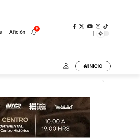
9
s
Afición
INICIO