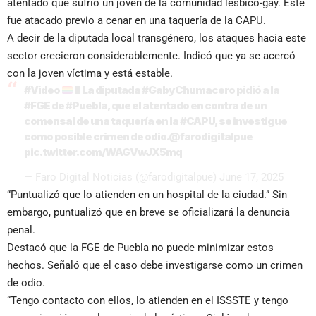
atentado que sufrió un joven de la comunidad lésbico-gay. Este
fue atacado previo a cenar en una taquería de la CAPU.
A decir de la diputada local transgénero, los ataques hacia este
sector crecieron considerablemente. Indicó que ya se acercó
con la joven víctima y está estable.
#Video
II La diputada
#GabyChumacero
pidió a la
#FGE
de
#Puebla
, que el atentado en contra de un
comensal de una taquería en la
#CAPU
, se investigue
como posible crimen de odio.
@farodigitalpue
pic.twitter.com/WAGVwJX5mq
— Faro Digital Noticias (@farodigitalpue)
June 17, 2025
“Puntualizó que lo atienden en un hospital de la ciudad.” Sin
embargo, puntualizó que en breve se oficializará la denuncia
penal.
Destacó que la FGE de Puebla no puede minimizar estos
hechos. Señaló que el caso debe investigarse como un crimen
de odio.
“Tengo contacto con ellos, lo atienden en el ISSSTE y tengo