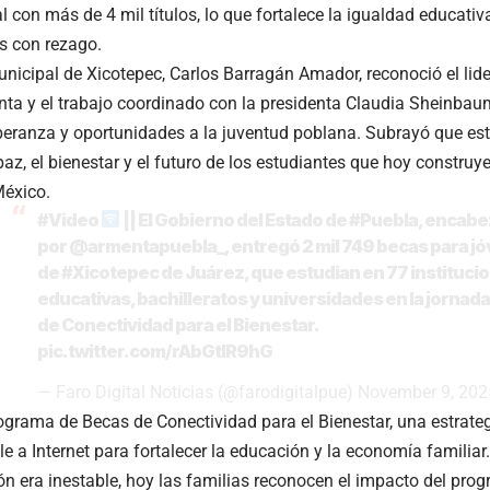
al con más de 4 mil títulos, lo que fortalece la igualdad educativ
 con rezago.
unicipal de Xicotepec, Carlos Barragán Amador, reconoció el li
nta y el trabajo coordinado con la presidenta Claudia Sheinba
peranza y oportunidades a la juventud poblana. Subrayó que es
paz, el bienestar y el futuro de los estudiantes que hoy constru
México.
#Video
|| El Gobierno del Estado de
#Puebla
, encab
por
@armentapuebla_
, entregó 2 mil 749 becas para j
de
#Xicotepec
de Juárez, que estudian en 77 instituci
educativas, bachilleratos y universidades en la jornad
de Conectividad para el Bienestar.
pic.twitter.com/rAbGtIR9hG
— Faro Digital Noticias (@farodigitalpue)
November 9, 202
ograma de Becas de Conectividad para el Bienestar, una estrate
ble a Internet para fortalecer la educación y la economía famil
ón era inestable, hoy las familias reconocen el impacto del pro