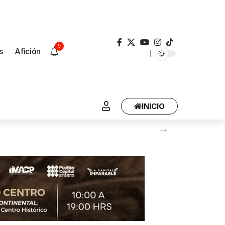
9
s
Afición
INICIO