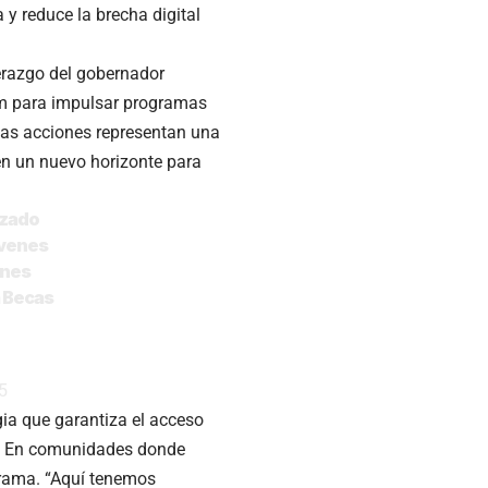
a y reduce la brecha digital
derazgo del gobernador
um para impulsar programas
tas acciones representan una
yen un nuevo horizonte para
ezado
óvenes
ones
a Becas
5
gia que garantiza el acceso
iar. En comunidades donde
grama. “Aquí tenemos