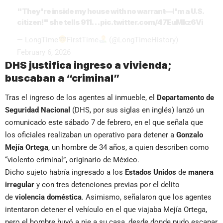
"They're inside my house with no warrant—I'm a U.S.
citizen!" she tells 911…
pic.twitter.com/47EuMkz6Vi
— LongTime
FirstTime
(@LongTimeHistory)
February 6, 2026
DHS justifica ingreso a vivienda;
buscaban a “criminal”
Tras el ingreso de los agentes al inmueble, el
Departamento de
Seguridad Nacional
(DHS, por sus siglas en inglés) lanzó un
comunicado este sábado 7 de febrero, en el que señala que
los oficiales realizaban un operativo para detener a
Gonzalo
Mejía Ortega
, un hombre de 34 años, a quien describen como
“violento criminal”, originario de México.
Dicho sujeto habría ingresado a los
Estados Unidos
de
manera
irregular
y con tres detenciones previas por el delito
de
violencia doméstica
. Asimismo, señalaron que los agentes
intentaron detener el vehículo en el que viajaba Mejía Ortega,
pero el hombre huyó a pie a su casa, desde donde pudo escapar