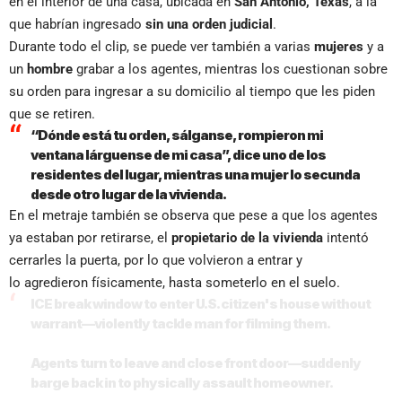
en el interior de una casa, ubicada en
San Antonio, Texas
, a la
que habrían ingresado
sin una orden judicial
.
Durante todo el clip, se puede ver también a varias
mujeres
y a
un
hombre
grabar a los agentes, mientras los cuestionan sobre
su orden para ingresar a su domicilio al tiempo que les piden
que se retiren.
“Dónde está tu orden, sálganse, rompieron mi
ventana lárguense de mi casa”, dice uno de los
residentes del lugar, mientras una mujer lo secunda
desde otro lugar de la vivienda.
En el metraje también se observa que pese a que los agentes
ya estaban por retirarse, el
propietario de la vivienda
intentó
cerrarles la puerta, por lo que volvieron a entrar y
lo agredieron físicamente, hasta someterlo en el suelo.
ICE break window to enter U.S. citizen's house without
warrant—violently tackle man for filming them.
Agents turn to leave and close front door—suddenly
barge back in to physically assault homeowner.