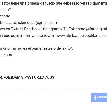
 Pastor tiene una prueba de fuego que debe resolver rápidamente
pinan?
eporte.
ribir a chucholemus58@gmail.com
os en Twitter, Facebook, Instagram y TikTok como @farodigita
n que pueden leer la nota roja en www.alertaangelopolitana.c
n uno mismo es el primer secreto del éxito”.
merson
R
FGE
IDAMÍS PASTOR
LACOSS
FACEB