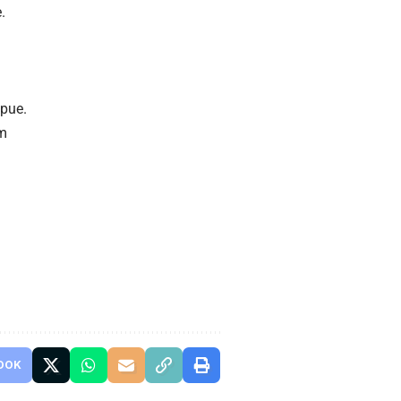
.
lpue.
om
OOK