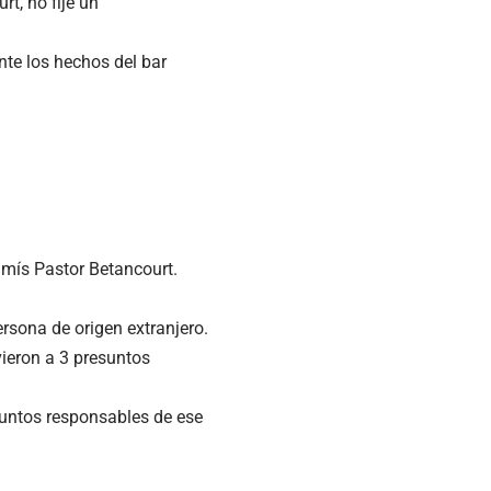
t, no fije un
nte los hechos del bar
damís Pastor Betancourt.
rsona de origen extranjero.
ieron a 3 presuntos
untos responsables de ese