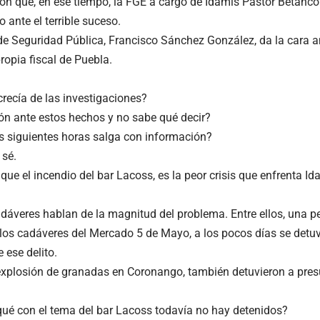
ón que, en ese tiempo, la FGE a cargo de Idamís Pastor Betancour
 ante el terrible suceso.
r de Seguridad Pública, Francisco Sánchez González, da la cara a
ropia fiscal de Puebla.
recía de las investigaciones?
ión ante estos hechos y no sabe qué decir?
s siguientes horas salga con información?
 sé.
 que el incendio del bar Lacoss, es la peor crisis que enfrenta I
dáveres hablan de la magnitud del problema. Entre ellos, una pe
os cadáveres del Mercado 5 de Mayo, a los pocos días se detuv
 ese delito.
explosión de granadas en Coronango, también detuvieron a pres
ué con el tema del bar Lacoss todavía no hay detenidos?