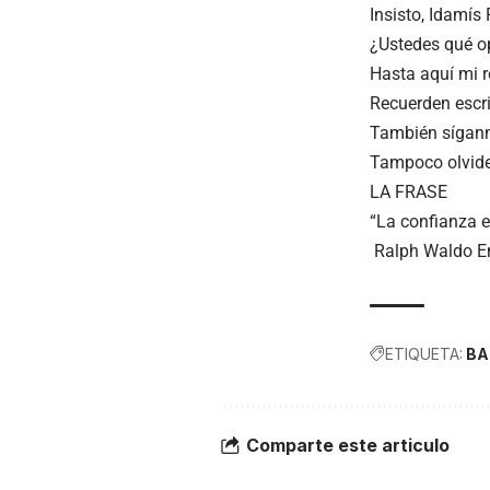
Insisto, Idamís
¿Ustedes qué o
Hasta aquí mi r
Recuerden esc
También sígann
Tampoco olvide
LA FRASE
“La confianza e
Ralph Waldo E
ETIQUETA:
BA
Comparte este articulo