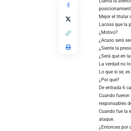
Llama la atenci
posicionamiento
Mejor el titula
Lacoss que la p
¿Motivo?
¿Acaso será sec
¿Siente la pres
¿Será que en la
La verdad no lo
Lo que sí se, es
¿Por qué?
De entrada 6 ca
Cuando fueron l
responsables de
Cuando fue la 
ataque.
¿Entonces por q