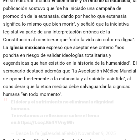
En su editorial titulado
El bien morir y el mito de la eutanasia,
la
publicación sostuvo que “se ha iniciado una campaña de
promoción de la eutanasia, dando por hecho que eutanasia
significa lo mismo que bien morir”, y señaló que la iniciativa
legislativa parte de una interpretación errónea de la
Constitución al considerar que “solo la vida sin dolor es digna”.
La
Iglesia mexicana
expresó que aceptar ese criterio “nos
pondría en riesgo de validar ideologías totalitarias y
eugenésicas que han existido en la historia de la humanidad”. El
semanario destacó además que “la Asociación Médica Mundial
se opone fuertemente a la eutanasia y al suicidio asistido”, al
considerar que la ética médica debe salvaguardar la dignidad
humana “en todo momento”.
El dolor y el sufrimiento no eliminan la dignidad
humana.
Te invitamos a reflexionar sobre el tema
en:
https://t.co/J6i4YVnyMh
— Desde la fe (@DesdeLaFeMx)
November 9, 2025