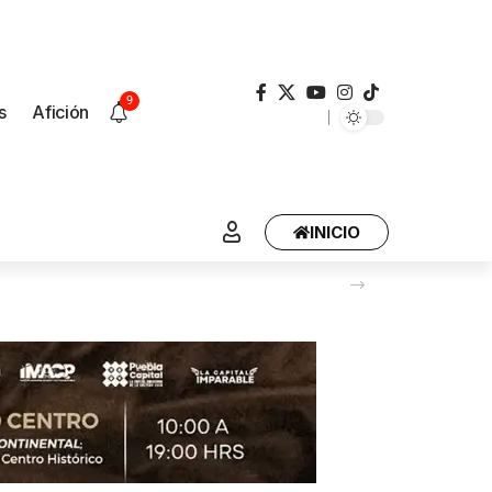
9
s
Afición
INICIO