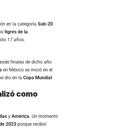
ón en la categoría
Sub-20
los
tigres de la
sólo 17 años.
desde finales de dicho año
es
en México se inició en el
se dio en la
Copa Mundial
alizó como
tlas
y
América
. Un momento
 de 2023
porque recibió