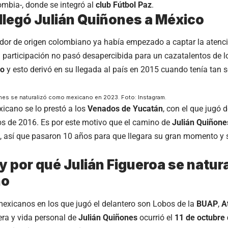
mbia-, donde se integró al
club Fútbol Paz
.
llegó Julián Quiñones a México
dor de origen colombiano ya había empezado a captar la atenci
u participación no pasó desapercibida para un cazatalentos de 
co
y esto derivó en su llegada al país en 2015 cuando tenía tan 
nes se naturalizó como mexicano en 2023. Foto: Instagram.
icano se lo prestó a los
Venados de Yucatán
, con el que jugó 
s de 2016. Es por este motivo que el camino de
Julián Quiñon
s, así que pasaron 10 años para que llegara su gran momento y 
 por qué Julián Figueroa se natur
no
exicanos en los que jugó el delantero son Lobos de la
BUAP
,
A
era y vida personal de
Julián Quiñones
ocurrió el
11 de octubre