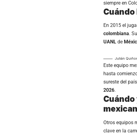
siempre en Colo
Cuándo 
En 2015 el juga
colombiana
. S
UANL
de
Méxi
Julián Quiño
Este equipo mex
hasta comienzo
sureste del paí
2026
.
Cuándo y
mexica
Otros equipos m
clave en la carr