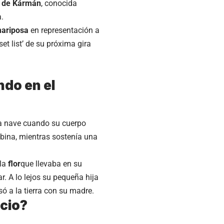
a de Kármán
, conocida
a.
ariposa
en representación a
t list’ de su próxima gira
ndo en el
la nave cuando su cuerpo
cabina, mientras sostenía una
 la
flor
que llevaba en su
r. A lo lejos su pequeña hija
ó a la tierra con su madre.
acio?