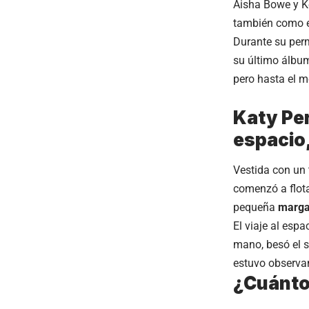
Aisha Bowe y K
también como el
Durante su per
su último álbum
pero hasta el 
Katy Per
espacio
Vestida con un 
comenzó a flota
pequeña
marga
El viaje al esp
mano, besó el s
estuvo observan
¿Cuánto 