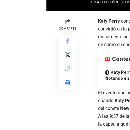
Katy Perry
conq
convirtió en la
COMPARTE
únicamente por 
de cómo su cu
Conte
Katy Per
flotando en
El evento que p
cuando
Katy P
del cohete
New
A las 9:37 de l
la cápsula que