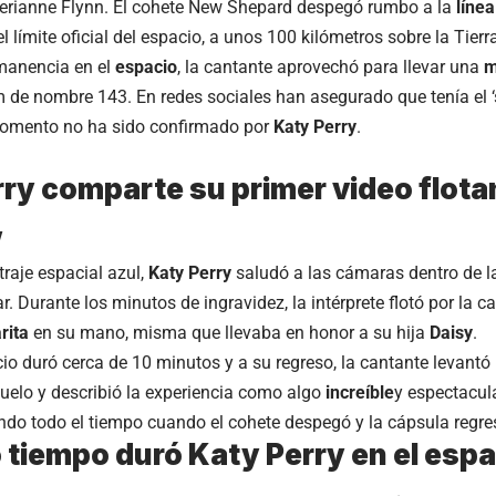
erianne Flynn. El cohete New Shepard despegó rumbo a la
líne
 límite oficial del espacio, a unos 100 kilómetros sobre la Tierr
manencia en el
espacio
, la cantante aprovechó para llevar una
m
 de nombre 143. En redes sociales han asegurado que tenía el ‘se
momento no ha sido confirmado por
Katy Perry
.
ry comparte su primer video flota
,
traje espacial azul,
Katy Perry
saludó a las cámaras dentro de 
r. Durante los minutos de ingravidez, la intérprete flotó por la 
rita
en su mano, misma que llevaba en honor a su hija
Daisy
.
acio duró cerca de 10 minutos y a su regreso, la cantante levantó
uelo y describió la experiencia como algo
increíble
y espectacula
do todo el tiempo cuando el cohete despegó y la cápsula regres
tiempo duró Katy Perry en el esp