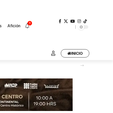
9
s
Afición
INICIO