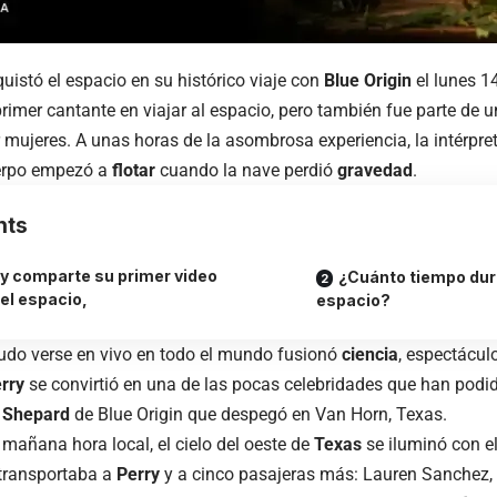
uistó el espacio en su histórico viaje con
Blue Origin
el lunes 14
 primer cantante en viajar al espacio, pero también fue parte de u
mujeres. A unas horas de la asombrosa experiencia, la intérpret
erpo empezó a
flotar
cuando la nave perdió
gravedad
.
nts
ry comparte su primer video
¿Cuánto tiempo duró
 el espacio,
espacio?
udo verse en vivo en todo el mundo fusionó
ciencia
, espectácul
erry
se convirtió en una de las pocas celebridades que han podid
 Shepard
de Blue Origin que despegó en Van Horn, Texas.
a mañana hora local, el cielo del oeste de
Texas
se iluminó con e
 transportaba a
Perry
y a cinco pasajeras más: Lauren Sanchez,