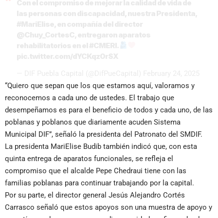
Con el compromiso de mejorar la calidad de vida de
las personas con discapacidad, nuestra Presidenta,
#MariElise
, en compañía del director
@Chuy_CortesC
, entregaron aparatos
rehabilitatorios en el
#CMERI
.
pic.twitter.com/dYCKqz0rSX
— DIF Puebla Capital (@DifPueCapital)
February 24, 2025
“Quiero que sepan que los que estamos aquí, valoramos y
reconocemos a cada uno de ustedes. El trabajo que
desempeñamos es para el beneficio de todos y cada uno, de las
poblanas y poblanos que diariamente acuden Sistema
Municipal DIF”, señaló la presidenta del Patronato del SMDIF.
La presidenta MariElise Budib también indicó que, con esta
quinta entrega de aparatos funcionales, se refleja el
compromiso que el alcalde Pepe Chedraui tiene con las
familias poblanas para continuar trabajando por la capital.
Por su parte, el director general Jesús Alejandro Cortés
Carrasco señaló que estos apoyos son una muestra de apoyo y