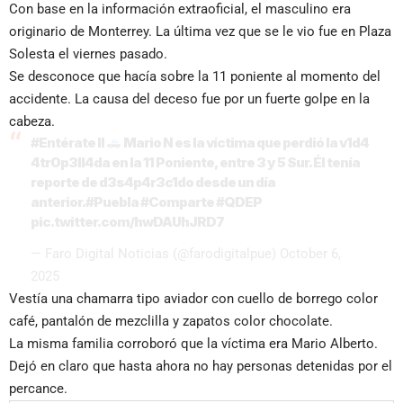
Con base en la información extraoficial, el masculino era
originario de Monterrey. La última vez que se le vio fue en Plaza
Solesta el viernes pasado.
Se desconoce que hacía sobre la 11 poniente al momento del
accidente. La causa del deceso fue por un fuerte golpe en la
cabeza.
#Entérate
II
Mario N es la víctima que perdió la v1d4
4tr0p3ll4da en la 11 Poniente, entre 3 y 5 Sur. Él tenía
reporte de d3s4p4r3c1do desde un día
anterior.
#Puebla
#Comparte
#QDEP
pic.twitter.com/hwDAUhJRD7
— Faro Digital Noticias (@farodigitalpue)
October 6,
2025
Vestía una chamarra tipo aviador con cuello de borrego color
café, pantalón de mezclilla y zapatos color chocolate.
La misma familia corroboró que la víctima era Mario Alberto.
Dejó en claro que hasta ahora no hay personas detenidas por el
percance.