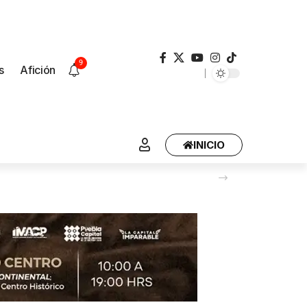
9
s
Afición
INICIO