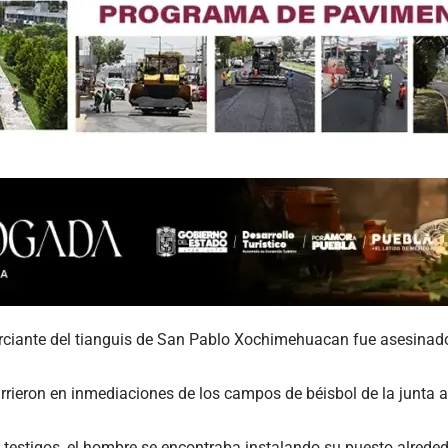
rciante del tianguis de San Pablo Xochimehuacan fue asesinado
rieron en inmediaciones de los campos de béisbol de la junta au
testigos, el hombre se encontraba instalando su puesto alrede