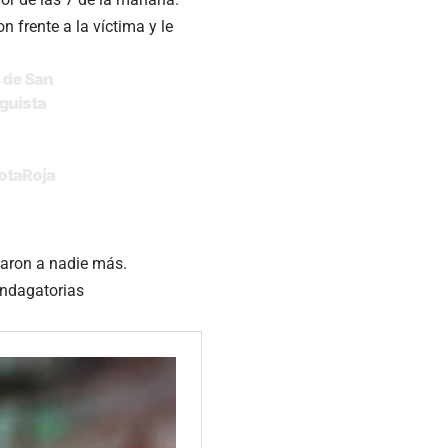
 frente a la víctima y le
s de San
guista
otaRoja
ñaron a nadie más.
 indagatorias