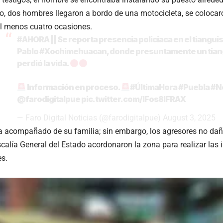
 dos hombres llegaron a bordo de una motocicleta, se colocaron
al menos cuatro ocasiones.
#AHORA
|| Se reporta presencia policiaca en el tiangui
Pablo
#Xochimehuacan
, donde presuntamente un tian
perdió la vida.
Información en proceso.
#ÚltimaHora
#Puebla
#N
@farodigitalpue
pic.twitter.com/IFos8lFRAX
— Faro Digital Noticias (@farodigitalpue)
August 3, 2025
ba acompañado de su familia; sin embargo, los agresores no da
iscalía General del Estado acordonaron la zona para realizar las
es.