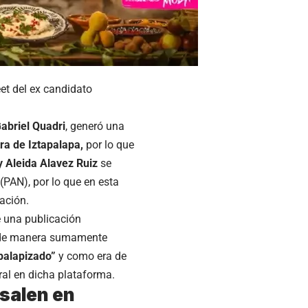
et del ex candidato
abriel Quadri
, generó una
a de Iztapalapa,
por lo que
 Aleida Alavez Ruiz
se
(PAN), por lo que en esta
ación.
 una publicación
uró de manera sumamente
palapizado”
y como era de
ral en dicha plataforma.
 salen en