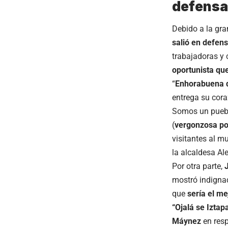
defensa
Debido a la gra
salió en defen
trabajadoras y
oportunista que
“
Enhorabuena qu
entrega su coraz
Somos un puebl
(
vergonzosa pos
visitantes al m
la alcaldesa Al
Por otra parte,
mostró indignad
que
sería el me
“Ojalá se Iztap
Máynez
en res