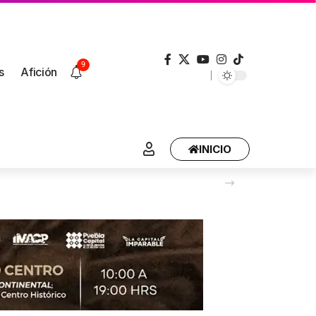
9
s
Afición
INICIO