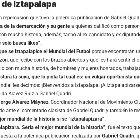
 de Iztapalapa
n repercusión que tuvo la polémica publicación de Gabriel Quadr
sa de la demarcación y su gente
a quienes calificó como person
 con mucha historia, además, tachó al ex candidato y ex diput
 solo busca likes”.
e se iztapalapice el Mundial del Futbol
porque encontrarán un
ón, que recibe con los brazos abiertos y que les hará sentir el o
o con mucha historia, de hombres y mujeres honrados, trabajad
tura la suya, que lo pinta tal cual es: un vulgar oportunista qu
undial les decimos: ¡Bienvenidos a Iztapalapa! ¡A iztapalapizarse
eida Alavez Ruiz a Gabriel Quadri.
Jorge Álvarez Máynez
, Coordinador Nacional de Movimiento C
o ante el comentario clasista de Gabriel Quadri y también le 
jor mundial de la historia si se “iztapalapizara”.
alapizara. Sería el mejor mundial de la historia”,
fue el texto qu
puesta a la polémica publicación realizada por
Gabriel Quadri
, 