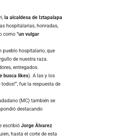
i,
la alcaldesa de Iztapalapa
as hospitalarias, honradas,
ado como
“un vulgar
 pueblo hospitalario, que
rgullo de nuestra raza.
ores, entregados.
e busca likes
). A las y los
 todos!”, fue la respuesta de
iudadano (MC) también se
respondió destacando
e escribió
Jorge Álvarez
quien, hasta el corte de esta