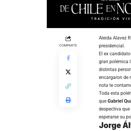
Aleida Alavez R
presidencial.
COMPARTE
El ex candidato
gran polémica l
distintas perso
encargaron de r
nota te contamo
Toda esta polé
que
Gabriel Qu
despectiva que
esperarse su po
Jorge Ál