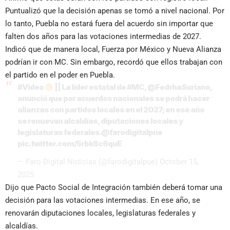
Puntualizó que la decisión apenas se tomó a nivel nacional. Por
lo tanto, Puebla no estará fuera del acuerdo sin importar que
falten dos años para las votaciones intermedias de 2027.
Indicó que de manera local, Fuerza por México y Nueva Alianza
podrían ir con MC. Sin embargo, recordó que ellos trabajan con
el partido en el poder en Puebla.
#Video
|| La líder estatal de
#MC
,
@FedrhaSuriano
,
anunció que por acuerdos nacionales se podrá hacer
alianzas con partidos locales en el 2027; en ese año
se renuevan alcaldías, diputaciones locales y
legislaturas federales.
@farodigitalpue
pic.twitter.com/5rbk8c6quE
— Faro Digital Noticias (@farodigitalpue)
October 15,
2025
Dijo que Pacto Social de Integración también deberá tomar una
decisión para las votaciones intermedias. En ese año, se
renovarán diputaciones locales, legislaturas federales y
alcaldías.