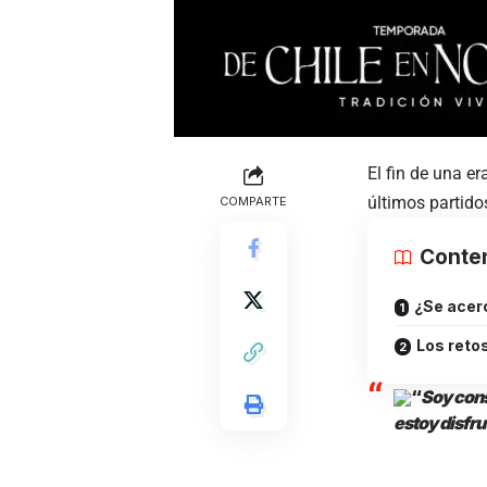
El fin de una e
últimos partido
COMPARTE
Conte
¿Se acerc
Los reto
“
Soy cons
estoy disfr