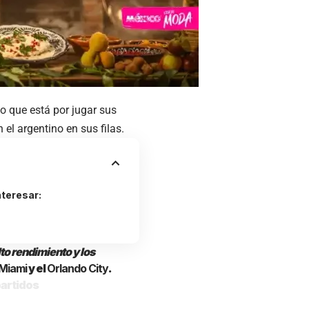
jo que está por jugar sus
 el argentino en sus filas.
teresar:
to rendimiento y los
 Miami
y el
Orlando City
.
partidos