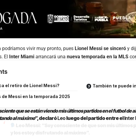
ra podríamos vivir muy pronto, pues
Lionel Messi se sinceró
y di
s. El
Inter Miami
arrancará una
nueva temporada en la MLS
con
nts
a el retiro de Lionel Messi?
También te puede in
s de Messi en la temporada 2025
ciente que se están viendo mis últimos partidos en el futbol de al
utando al máximo
”, declaró
Leo
luego del partido entre el
Inter
Leo Messi: “Soy consciente de que son mis últimos 
y los estoy disfrutando al máximo”.