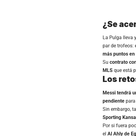
¿Se acer
La Pulga lleva
par de trofeos: 
más puntos en
Su
contrato co
MLS
que está po
Los reto
Messi tendrá un
pendiente
para 
Sin embargo, 
Sporting Kansa
Por si fuera po
el
Al Ahly de Eg