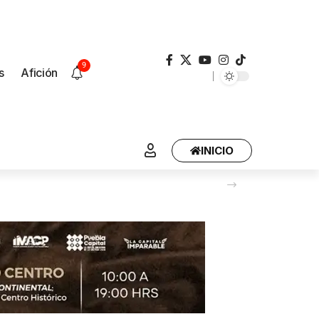
9
s
Afición
INICIO