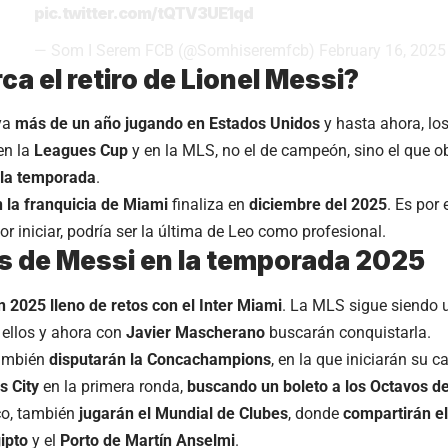
pic.twitter.com/tQTV3UE1qd
— Som I Serem FCB (@Somhiseremfcb)
February 16, 2025
ca el retiro de Lionel Messi?
 ya
más de un año jugando en Estados Unidos
y hasta ahora, lo
en la
Leagues Cup
y en la MLS, no el de campeón, sino el que o
 la temporada
.
n la franquicia de Miami
finaliza en
diciembre del 2025
. Es por
r iniciar, podría ser la última de Leo como profesional.
s de Messi en la temporada 2025
 2025 lleno de retos con el Inter Miami
. La MLS sigue siendo
ellos y ahora con
Javier Mascherano
buscarán conquistarla.
también
disputarán la Concachampions
, en la que iniciarán su 
s City
en la primera ronda,
buscando un boleto a los Octavos de
co, también
jugarán el Mundial de Clubes
, donde
compartirán e
ipto
y el
Porto de Martín Anselmi
.