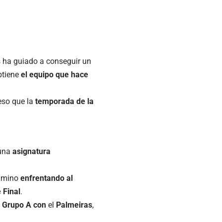
s ha guiado a conseguir un
btiene
el equipo que hace
 eso que la
temporada de la
 una
asignatura
camino
enfrentando al
 Final
.
l Grupo A con
el
Palmeiras
,