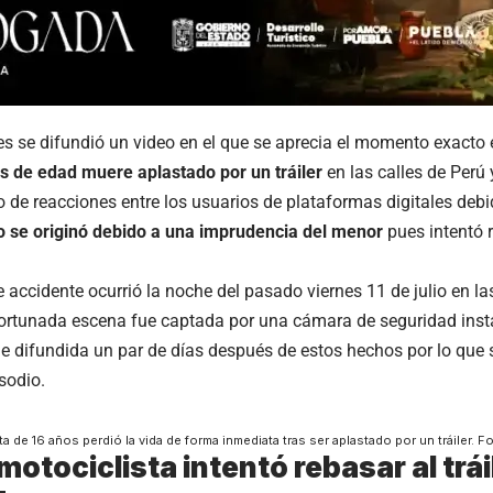
es se difundió un video en el que se aprecia el momento exacto 
s de edad muere aplastado por un tráiler
en las calles de Perú 
o de reacciones entre los usuarios de plataformas digitales deb
io se originó debido a una imprudencia del menor
pues intentó 
 accidente ocurrió la noche del pasado viernes 11 de julio en la
fortunada escena fue captada por una cámara de seguridad insta
fue difundida un par de días después de estos hechos por lo que
sodio.
ta de 16 años perdió la vida de forma inmediata tras ser aplastado por un tráiler. 
 motociclista intentó rebasar al trái