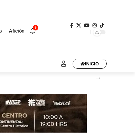
9
s
Afición
INICIO