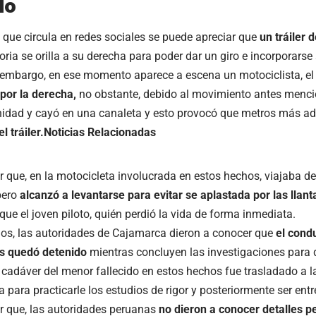
do
 que circula en redes sociales se puede apreciar que
un tráiler 
toria se orilla a su derecha para poder dar un giro e incorporars
 embargo, en ese momento aparece a escena un motociclista, el
por la derecha,
no obstante, debido al movimiento antes mencio
nidad y cayó en una canaleta y esto provocó que metros más ad
l tráiler.
Noticias Relacionadas
que, en la motocicleta involucrada en estos hechos, viajaba de
pero
alcanzó a levantarse para evitar se aplastada por las llanta
ue el joven piloto, quién perdió la vida de forma inmediata.
hos, las autoridades de Cajamarca dieron a conocer que
el condu
s quedó detenido
mientras concluyen las investigaciones para 
 cadáver del menor fallecido en estos hechos fue trasladado a la
a para practicarle los estudios de rigor y posteriormente ser ent
 que, las autoridades peruanas
no dieron a conocer detalles p