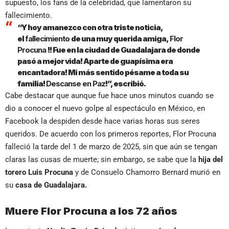
supuesto, los fans de la celebridad, que lamentaron su
fallecimiento.
“Y hoy amanezco con otra triste noticia,
el
fallecimiento
de una muy querida amiga,
Flor
Procuna
!! Fue en la ciudad de Guadalajara de donde
pasó a mejor vida! Aparte de guapísima era
encantadora! Mi más sentido pésame a toda su
familia!
Descanse en Paz
!”, escribió.
Cabe destacar que aunque fue hace unos minutos cuando se
dio a conocer el nuevo golpe al espectáculo en México, en
Facebook la despiden desde hace varias horas sus seres
queridos. De acuerdo con los primeros reportes, Flor Procuna
falleció la tarde del 1 de marzo de 2025, sin que aún se tengan
claras las cusas de muerte; sin embargo, se sabe que la
hija del
torero Luis Procuna
y de Consuelo Chamorro Bernard murió en
su
casa de Guadalajara.
Muere Flor Procuna a los 72 años