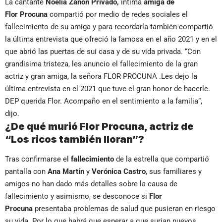
La cantante
Noelia Zanón Privado,
íntima
amiga de
Flor Procuna
compartió por medio de redes sociales el
fallecimiento de su amiga y para recordarla también compartió
la última entrevista que ofreció la famosa en el año 2021 y en el
que abrió las puertas de sui casa y de su vida privada. “Con
grandisima tristeza, les anuncio el fallecimiento de la gran
actriz y gran amiga, la señora FLOR PROCUNA .Les dejo la
última entrevista en el 2021 que tuve el gran honor de hacerle.
DEP querida Flor. Acompaño en el sentimiento a la familia”,
dijo.
¿De qué murió Flor Procuna, actriz de
“Los ricos también lloran”?
Tras confirmarse el
fallecimiento
de la estrella que compartió
pantalla con
Ana Martín
y
Verónica Castro
, sus familiares y
amigos no han dado más detalles sobre la causa de
fallecimiento y asimismo, se desconoce si
Flor
Procuna
presentaba problemas de salud que pusieran en riesgo
su vida. Por lo que habrá que esperar a que surjan nuevos