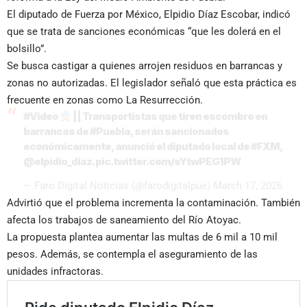
El diputado de Fuerza por México, Elpidio Díaz Escobar, indicó
que se trata de sanciones económicas “que les dolerá en el
bolsillo”.
Se busca castigar a quienes arrojen residuos en barrancas y
zonas no autorizadas. El legislador señaló que esta práctica es
frecuente en zonas como La Resurrección.
#Video
|| Transportistas que tiren escombro en
barrancas de
#Puebla
, serán sancionados
económicamente, anunció el diputado local de
#FXM
,
@elpidio_diaz
.
pic.twitter.com/sYtwPEG1PW
— Faro Digital Noticias (@farodigitalpue)
March 17, 2026
Advirtió que el problema incrementa la contaminación. También
afecta los trabajos de saneamiento del Río Atoyac.
La propuesta plantea aumentar las multas de 6 mil a 10 mil
pesos. Además, se contempla el aseguramiento de las
unidades infractoras.