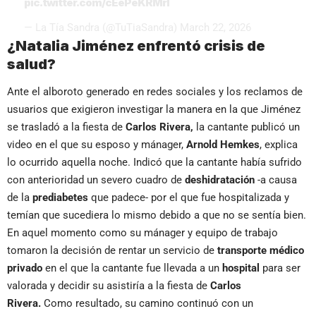
pic.twitter.com/cEePeKRMrI
— La Tía Sandra (@TuTiaSandra)
March 22, 2026
¿Natalia Jiménez enfrentó crisis de
salud?
Ante el alboroto generado en redes sociales y los reclamos de
usuarios que exigieron investigar la manera en la que Jiménez
se trasladó a la fiesta de
Carlos Rivera,
la cantante publicó un
video en el que su esposo y mánager,
Arnold Hemkes
, explica
lo ocurrido aquella noche. Indicó que la cantante había sufrido
con anterioridad un severo cuadro de
deshidratación
-a causa
de la
prediabetes
que padece- por el que fue hospitalizada y
temían que sucediera lo mismo debido a que no se sentía bien.
En aquel momento como su mánager y equipo de trabajo
tomaron la decisión de rentar un servicio de
transporte médico
privado
en el que la cantante fue llevada a un
hospital
para ser
valorada y decidir su asistiría a la fiesta de
Carlos
Rivera.
Como resultado, su camino continuó con un