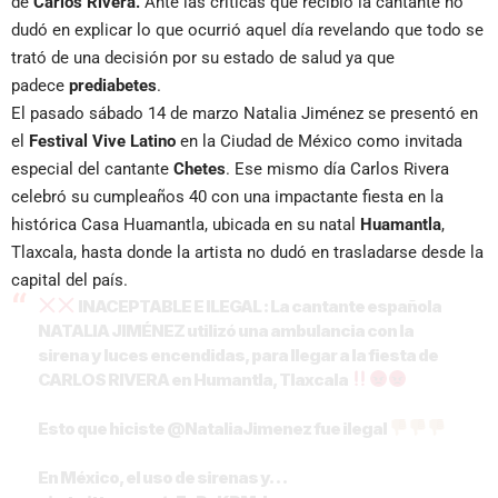
de
Carlos Rivera.
Ante las críticas que recibió la cantante no
dudó en explicar lo que ocurrió aquel día revelando que todo se
trató de una decisión por su estado de salud ya que
padece
prediabetes
.
El pasado sábado 14 de marzo Natalia Jiménez se presentó en
el
Festival Vive Latino
en la Ciudad de México como invitada
especial del cantante
Chetes
. Ese mismo día Carlos Rivera
celebró su cumpleaños 40 con una impactante fiesta en la
histórica Casa Huamantla, ubicada en su natal
Huamantla
,
Tlaxcala, hasta donde la artista no dudó en trasladarse desde la
capital del país.
INACEPTABLE E ILEGAL : La cantante española
NATALIA JIMÉNEZ utilizó una ambulancia con la
sirena y luces encendidas, para llegar a la fiesta de
CARLOS RIVERA en Humantla, Tlaxcala
Esto que hiciste
@NataliaJimenez
fue ilegal
En México, el uso de sirenas y…