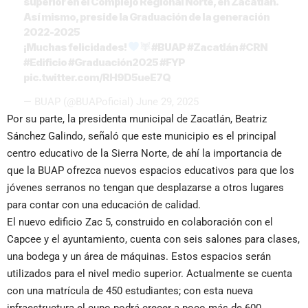
superior en el Complejo Regional Norte, en Zacatlán.
Así mismo, preside la Graduación de la generación
2022-2025
¡Muchas felicidades!
#BUAP
#Zacatlán
#CRN
#Edificio
#Graduación2025
#FYP
pic.twitter.com/RH9D5ueE7Q
— BUAP (@BUAPoficial)
June 29, 2025
Por su parte, la presidenta municipal de Zacatlán, Beatriz
Sánchez Galindo, señaló que este municipio es el principal
centro educativo de la Sierra Norte, de ahí la importancia de
que la BUAP ofrezca nuevos espacios educativos para que los
jóvenes serranos no tengan que desplazarse a otros lugares
para contar con una educación de calidad.
El nuevo edificio Zac 5, construido en colaboración con el
Capcee y el ayuntamiento, cuenta con seis salones para clases,
una bodega y un área de máquinas. Estos espacios serán
utilizados para el nivel medio superior. Actualmente se cuenta
con una matrícula de 450 estudiantes; con esta nueva
infraestructura el cupo podrá crecer a poco más de 600