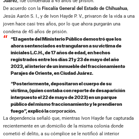
Juárez
, fue condenada a 45 años de prisión.
De acuerdo con la
Fiscalía General del Estado de Chihuahua
,
Jesús Aarón S. I., y de Ivon Hayde P. V., privaron de la vida a una
joven hace casi tres años, por lo que ahora purgarán una
condena de 45 años de prisión.
“El agente del Ministerio Público demostró que los
ahora sentenciados estrangularon a su víctima de
iniciales L.C.H., de 17 años de edad, en hechos
registrados entre los días 21 y 23 de mayo del año
2023, al interior de un inmueble del fraccionamiento
Parajes de Oriente, en Ciudad Juárez.
“Posteriormente, depositaron el cuerpo de su
víctima, (quien contaba con reporte de desaparición
interpuesto el 22 de mayo de 2023) en un parque
público del mismo fraccionamiento y le prendieron
fuego”, explicó la
corporación
.
La dependencia señaló que, mientras Ivon Hayde fue capturada
recientemente en un domicilio de la misma colonia donde
cometió el delito, a su cómplice se le notificó al interior