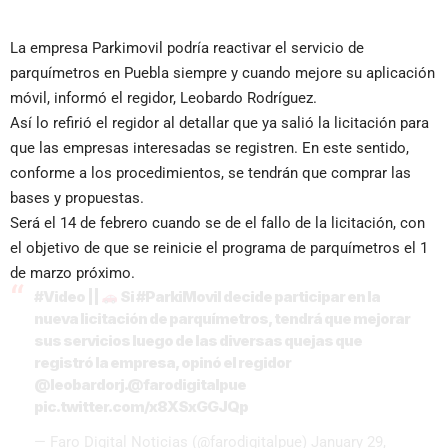
La empresa Parkimovil podría reactivar el servicio de
parquímetros en Puebla siempre y cuando mejore su aplicación
móvil, informó el regidor, Leobardo Rodríguez.
Así lo refirió el regidor al detallar que ya salió la licitación para
que las empresas interesadas se registren. En este sentido,
conforme a los procedimientos, se tendrán que comprar las
bases y propuestas.
Será el 14 de febrero cuando se de el fallo de la licitación, con
el objetivo de que se reinicie el programa de parquímetros el 1
de marzo próximo.
#Video
||
Si
#ParkiMovil
decide participar en la
nueva licitación de parquímetros, tendrá que mejorar
sus servicios luego de las diversas quejas que
registró la empresa, opinó el regidor
@leobardorj
.
@farodigitalpue
pic.twitter.com/x8XSxGGJQp
— Faro Digital Noticias (@farodigitalpue)
January 29,