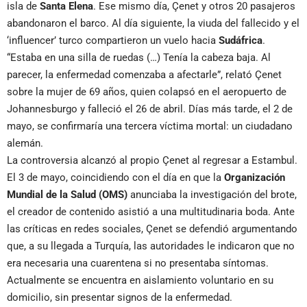
isla de
Santa Elena
. Ese mismo día, Çenet y otros 20 pasajeros
abandonaron el barco. Al día siguiente, la viuda del fallecido y el
‘influencer’ turco compartieron un vuelo hacia
Sudáfrica
.
“Estaba en una silla de ruedas (…) Tenía la cabeza baja. Al
parecer, la enfermedad comenzaba a afectarle”, relató Çenet
sobre la mujer de 69 años, quien colapsó en el aeropuerto de
Johannesburgo y falleció el 26 de abril. Días más tarde, el 2 de
mayo, se confirmaría una tercera víctima mortal: un ciudadano
alemán.
La controversia alcanzó al propio Çenet al regresar a Estambul.
El 3 de mayo, coincidiendo con el día en que la
Organización
Mundial de la Salud (OMS)
anunciaba la investigación del brote,
el creador de contenido asistió a una multitudinaria boda. Ante
las críticas en redes sociales, Çenet se defendió argumentando
que, a su llegada a Turquía, las autoridades le indicaron que no
era necesaria una cuarentena si no presentaba síntomas.
Actualmente se encuentra en aislamiento voluntario en su
domicilio, sin presentar signos de la enfermedad.