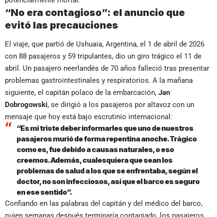
“No era contagioso”: el anuncio que
evitó las precauciones
El viaje, que partió de Ushuaia, Argentina, el 1 de abril de 2026
con 88 pasajeros y 59 tripulantes, dio un giro trágico el 11 de
abril. Un pasajero neerlandés de 70 años falleció tras presentar
problemas gastrointestinales y respiratorios. A la mañana
siguiente, el capitán polaco de la embarcación,
Jan
Dobrogowski
, se dirigió a los pasajeros por altavoz con un
mensaje que hoy está bajo escrutinio internacional:
“Es mi triste deber informarles que uno de nuestros
pasajeros murió de forma repentina anoche. Trágico
como es, fue debido a causas naturales, o eso
creemos. Además, cualesquiera que sean los
problemas de salud a los que se enfrentaba, según el
doctor, no son infecciosos, así que el barco es seguro
en ese sentido”.
Confiando en las palabras del capitán y del médico del barco,
quien semanas después terminaría contagiado, los pasajeros