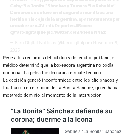
Gaby “La Bonita” Sánchez y Tamara “La Rebelde”
Demarco se detuvo en el segundo round tras una
herida en la ceja de la argentina, aparentemente por
un cabezazo.
#Viral
#Deportes
#Boxeo
@farodigitalpue
pic.twitter.com/k1eda1YYEz
— Faro Digital Noticias (@farodigitalpue)
November 9,
2025
Pese a los reclamos del público y del equipo poblano, el
médico determinó que la boxeadora argentina no podía
continuar. La pelea fue declarada empate técnico.
La decisión generó inconformidad entre los aficionados y
frustración en el rincón de La Bonita Sánchez, quien había
mostrado dominio al momento de la interrupción.