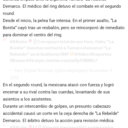
Demarco. El médico del ring detuvo el combate en el segundo
round.
Desde el inicio, la pelea fue intensa. En el primer asalto, “La
Bonita” cayó tras un resbalón, pero se reincorporó de inmediato
para dominar el centro del ring.
#Afición
|| Con apoyo total de sus fans, Gaby "La
Bonita" Sánchez enfrentó a Tamara Demarcó "La
Rebelde" en el Auditorio GNP
#Video
#Deportes
#Boxeo
#Viral
pic.twitter.com/affyX1MMx7
— Faro Digital Noticias (@farodigitalpue)
November 9,
2025
En el segundo round, la mexicana atacó con fuerza y logró
encerrar a su rival contra las cuerdas, levantando de sus
asientos a los asistentes.
Durante un intercambio de golpes, un presunto cabezazo
accidental causó un corte en la ceja derecha de “La Rebelde”
Demarco. El árbitro detuvo la acción para revisión médica.
#Afición
|| ¡Empate inesperado! La pelea entre