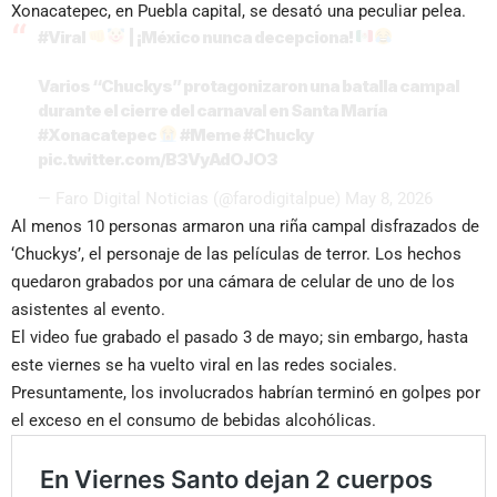
Xonacatepec, en Puebla capital, se desató una peculiar pelea.
#Viral
| ¡México nunca decepciona!
Varios “Chuckys” protagonizaron una batalla campal
durante el cierre del carnaval en Santa María
#Xonacatepec
#Meme
#Chucky
pic.twitter.com/B3VyAdOJO3
— Faro Digital Noticias (@farodigitalpue)
May 8, 2026
Al menos 10 personas armaron una riña campal disfrazados de
‘Chuckys’, el personaje de las películas de terror. Los hechos
quedaron grabados por una cámara de celular de uno de los
asistentes al evento.
El video fue grabado el pasado 3 de mayo; sin embargo, hasta
este viernes se ha vuelto viral en las redes sociales.
Presuntamente, los involucrados habrían terminó en golpes por
el exceso en el consumo de bebidas alcohólicas.