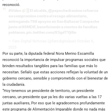
reconoció.
#Vídeo
|| El alcalde,
@pepechedrauimx
refuerza
su compromiso contra el rezago alimentario,
entregando 798 apoyos en San Baltazar Campeche
junto al
#SMDIF
, beneficiando a cientos de familias
poblanas.
pic.twitter.com/83gdTYjiSn
— Faro Digital Noticias (@farodigitalpue)
October 6,
2025
Por su parte, la diputada federal Nora Merino Escamilla
reconoció la importancia de impulsar programas sociales que
brinden resultados tangibles para las familias que más lo
necesitan. Señaló que estas acciones reflejan la voluntad de un
gobierno cercano, sensible y comprometido con el bienestar de
la ciudadanía.
“Hoy tenemos un presidente de territorio, un presidente
cercano, un presidente que ya les dio varias vueltas a las 17
juntas auxiliares, Por eso que le agradecemos profundamente
este programa de Alimentación Imparable donde no nada más