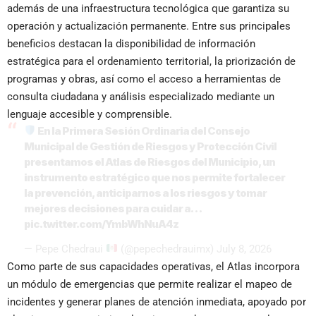
además de una infraestructura tecnológica que garantiza su
operación y actualización permanente. Entre sus principales
beneficios destacan la disponibilidad de información
estratégica para el ordenamiento territorial, la priorización de
programas y obras, así como el acceso a herramientas de
consulta ciudadana y análisis especializado mediante un
lenguaje accesible y comprensible.
En la Primera Sesión Ordinaria del Consejo
Municipal de Gestión de Riesgos y Protección Civil
presentamos el Atlas de Riesgos del Municipio, un
instrumento estratégico que nos permite fortalecer
la prevención, anticiparnos a los riesgos y tomar
mejores decisiones para cuidar a…
pic.twitter.com/YmbWhNuA4z
— Pepe Chedraui
(@pepechedrauimx)
July 8, 2026
Como parte de sus capacidades operativas, el Atlas incorpora
un módulo de emergencias que permite realizar el mapeo de
incidentes y generar planes de atención inmediata, apoyado por