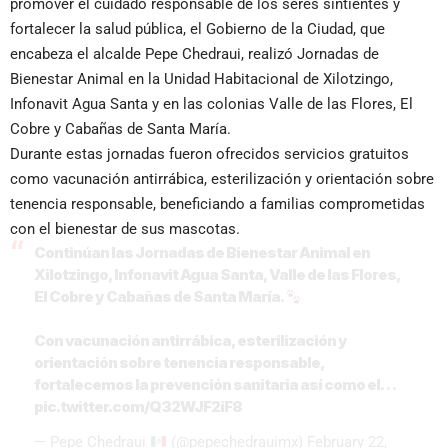
promover el cuidado responsable de los seres sintientes y
fortalecer la salud pública, el Gobierno de la Ciudad, que
encabeza el alcalde Pepe Chedraui, realizó Jornadas de
Bienestar Animal en la Unidad Habitacional de Xilotzingo,
Infonavit Agua Santa y en las colonias Valle de las Flores, El
Cobre y Cabañas de Santa María.
Durante estas jornadas fueron ofrecidos servicios gratuitos
como vacunación antirrábica, esterilización y orientación sobre
tenencia responsable, beneficiando a familias comprometidas
con el bienestar de sus mascotas.
Continúan las Jornadas de Bienestar Animal en
Xilotzingo, Infonavit Agua Santa, Valle de las Flores,
El Cobre y Cabañas de Santa María.
Con vacunación antirrábica, esterilización y
orientación sobre tenencia responsable,
fortalecemos la prevención sanitaria así como el…
pic.twitter.com/Q32WJF2iF8
— Pepe Chedraui
(@pepechedrauimx)
February 22,