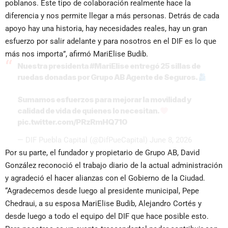
poblanos. Este tipo de colaboración realmente hace la
diferencia y nos permite llegar a más personas. Detrás de cada
apoyo hay una historia, hay necesidades reales, hay un gran
esfuerzo por salir adelante y para nosotros en el DIF es lo que
más nos importa”, afirmó MariElise Budib.
Nuestra presidenta
#MariElise
entregó 25 sillas de
ruedas donadas por Grupo AB Agente de Seguros.
Sumamos esfuerzos para mejorar la movilidad y
calidad de vida de quienes lo necesitan.
pic.twitter.com/PRzRmHQ710
— DIF Puebla Capital (@DifPueCapital)
June 8, 2026
Por su parte, el fundador y propietario de Grupo AB, David
González reconoció el trabajo diario de la actual administración
y agradeció el hacer alianzas con el Gobierno de la Ciudad.
“Agradecemos desde luego al presidente municipal, Pepe
Chedraui, a su esposa MariElise Budib, Alejandro Cortés y
desde luego a todo el equipo del DIF que hace posible esto.